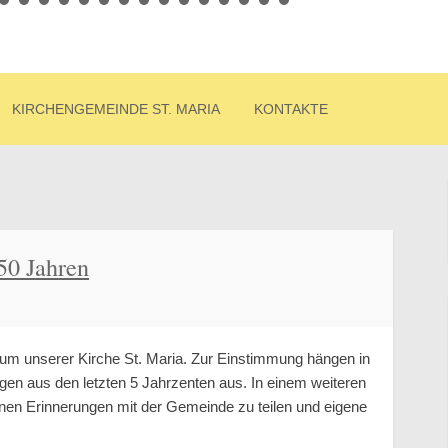
g
 Maria Königin des Friedens auf dem Goldberg in Sind
KIRCHENGEMEINDE ST. MARIA
KONTAKTE
50 Jahren
läum unserer Kirche St. Maria. Zur Einstimmung hängen in
ngen aus den letzten 5 Jahrzenten aus. In einem weiteren
enen Erinnerungen mit der Gemeinde zu teilen und eigene