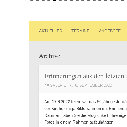
St. Maria Goldber
Ihre Katholische Kirchengemeinde St.
ZUM INHALT SPRINGEN
AKTUELLES
TERMINE
ANGEBOTE
Archive
Erinnerungen aus den letzten 
GALERIE
6. SEPTEMBER 2022
Am 17.9.2022 feiern wir das 50 jährige Jubi
der Kirche einige Bilderrahmen mit Erinneru
Rahmen haben Sie die Möglichkeit, Ihre eig
Fotos in einem Rahmen aufzuhängen.