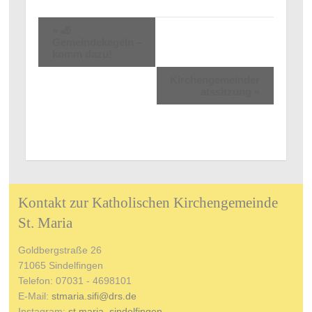
«
🎳
Gemeindekegeln –
komm dazu!
Kirchengemeinder
atssitzung
»
Kontakt zur Katholischen Kirchengemeinde
St. Maria
Goldbergstraße 26
71065 Sindelfingen
Telefon: 07031 - 4698101
E-Mail:
stmaria.sifi@drs.de
Instagram:
st.maria_sindelfingen